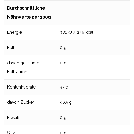
Durchschnittliche
Nährwerte per 100g
Energie
981 kJ / 236 kcal
Fett
0 g
davon gesättigte
0 g
Fettsäuren
Kohlenhydrate
97 g
davon Zucker
<0,5 g
Eiweiß
0 g
Salz
0 g