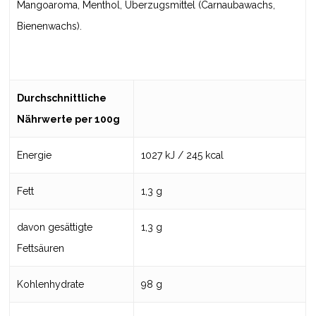
Mangoaroma, Menthol, Überzugsmittel (Carnaubawachs,
Bienenwachs).
Durchschnittliche
Nährwerte per 100g
Energie
1027 kJ / 245 kcal
Fett
1,3 g
davon gesättigte
1,3 g
Fettsäuren
Kohlenhydrate
98 g