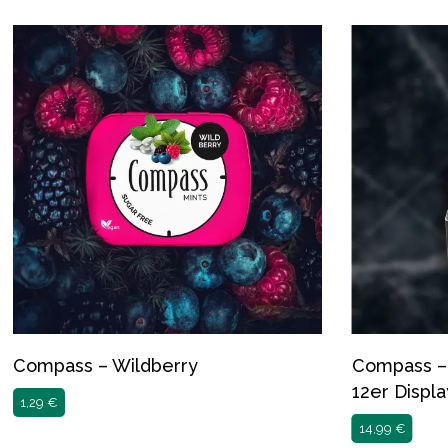
Compass – Wildberry
Compass – 
12er Displa
1,29
€
14,99
€