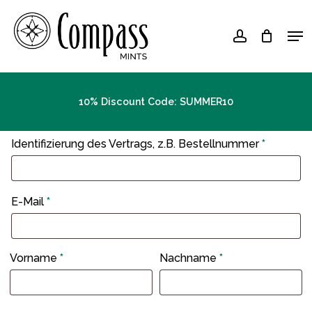
Skip
Men
to
account
Close
main
Menu
content
10% Discount Code: SUMMER10
Identifizierung des Vertrags, z.B. Bestellnummer
*
E-Mail
*
E-
Vorname
*
Nachname
*
Mail
(wiederholen)
*