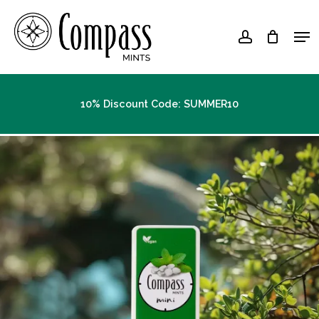
Skip
Men
to
account
Close
main
Menu
content
10% Discount Code: SUMMER10