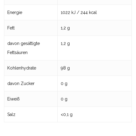
Energie
1022 kJ / 244 kcal
Fett
1,2 g
davon gesättigte
1,2 g
Fettsäuren
Kohlenhydrate
98 g
davon Zucker
0 g
Eiweiß
0 g
Salz
<0,1 g