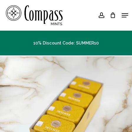
Skip
Men
to
account
Close
main
Menu
content
10% Discount Code: SUMMER10