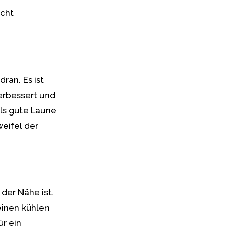
icht
ran. Es ist
erbessert und
ls gute Laune
eifel der
der Nähe ist.
einen kühlen
ür ein