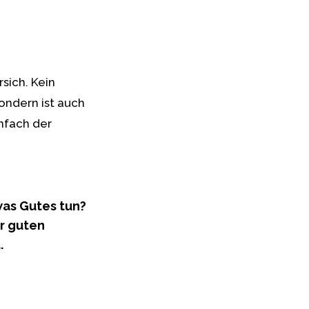
sich. Kein
sondern ist auch
nfach der
was Gutes tun?
er guten
.