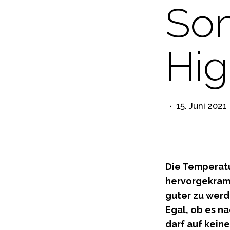
So
Hig
15. Juni 2021
Die Temperatu
hervorgekramt
guter zu werd
Egal, ob es n
darf auf keine