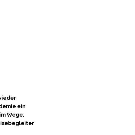
wieder
demie ein
 im Wege.
eisebegleiter