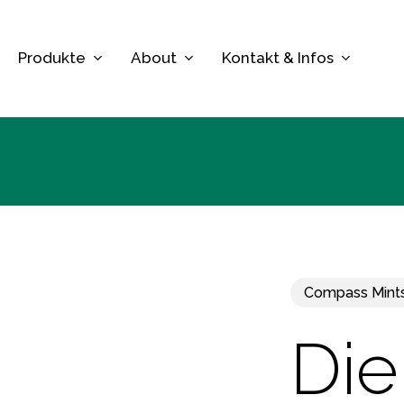
Skip
to
Produkte
About
Kontakt & Infos
main
content
Compass Mint
Di