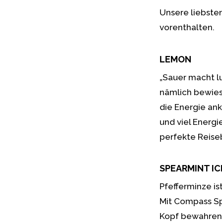
Unsere liebste
vorenthalten.
LEMON
„Sauer macht lus
nämlich bewies
die Energie an
und viel Energ
perfekte Reiseb
SPEARMINT IC
Pfefferminze is
Mit Compass Sp
Kopf bewahren. 