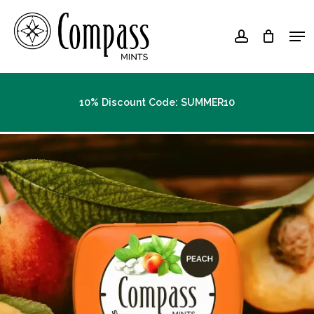
Skip
Men
to
account
Close
main
Menu
content
10% Discount Code: SUMMER10