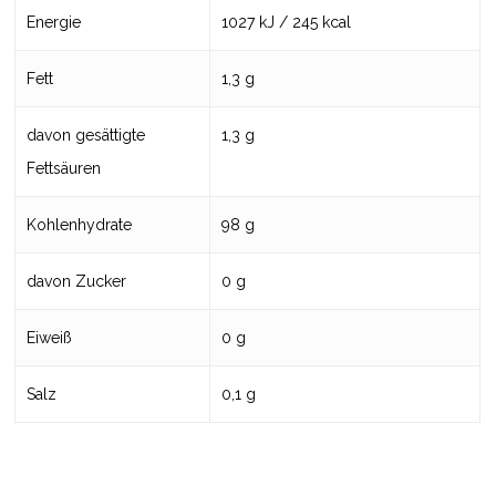
Energie
1027 kJ / 245 kcal
Fett
1,3 g
davon gesättigte
1,3 g
Fettsäuren
Kohlenhydrate
98 g
davon Zucker
0 g
Eiweiß
0 g
Salz
0,1 g