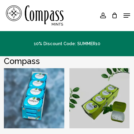
Skip
Men
to
account
Close
main
Menu
content
10% Discount Code: SUMMER10
Compass